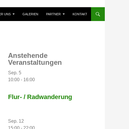
ER UNS
GALERIEN
PARTNER
KONTAKT
Anstehende
Veranstaltungen
Sep.
5
10:00
-
16:00
Flur- / Radwanderung
Sep.
12
15:00
-
22:00