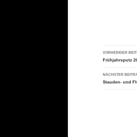
Beitrags
VORHERIGER BEI
Frühjahrsputz 2
NÄCHSTER BEITR
Stauden- und F