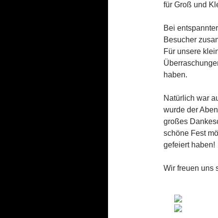
für Groß und Kl
Bei entspannte
Besucher zusa
Für unsere klei
Überraschungen
haben.
Natürlich war a
wurde der Abend
großes Dankesch
schöne Fest mög
gefeiert haben!
Wir freuen uns 