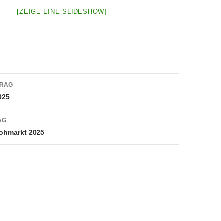
[ZEIGE EINE SLIDESHOW]
navigation
TRAG
025
AG
lohmarkt 2025