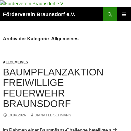
Zum
Inhalt
Suchen
Förderverein Braunsdorf e.V.
springen
PRIMÄR
MENÜ
Archiv der Kategorie: Allgemeines
ALLGEMEINES
BAUMPFLANZAKTION
FREIWILLIGE
FEUERWEHR
BRAUNSDORF
19.04.2026
DIANA FLEISCHMANN
Im Rahmen einer Baumpflanz-Challenge beteiligte sich