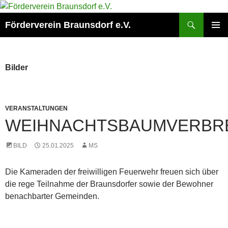
Zum
Inhalt
Suchen
Förderverein Braunsdorf e.V.
springen
PRIMÄR
MENÜ
Bilder
VERANSTALTUNGEN
WEIHNACHTSBAUMVERBR
BILD
25.01.2025
MS
Die Kameraden der freiwilligen Feuerwehr freuen sich über
die rege Teilnahme der Braunsdorfer sowie der Bewohner
benachbarter Gemeinden.